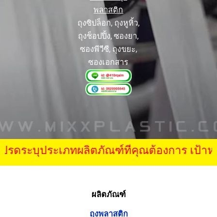
พลาสติก
ถุงซิปล็อก, ถุงหูหิ้ว,
ถุงช็อปปิ้ง, ซองยา,
ซองพีวีซี, ถุงขยะ,
ซองเอกสาร
เภทผลิตภัณฑ์ที่คุณต้องการ เป้าหมายของเราคือ
ผลิตภัณฑ์
ถุงพลาสติก