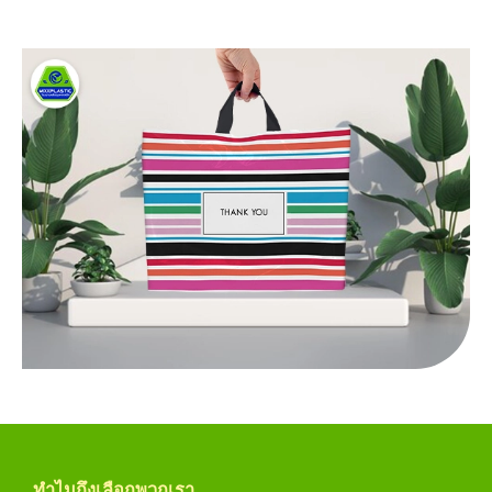
ทำไมถึงเลือกพวกเรา