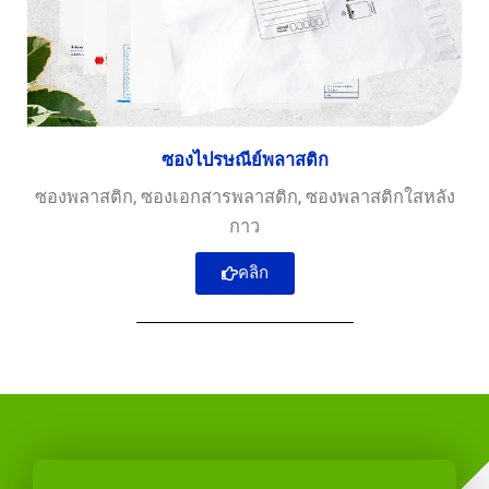
ซองไปรษณีย์พลาสติก
ซองพลาสติก, ซองเอกสารพลาสติก, ซองพลาสติกใสหลัง
กาว
คลิก