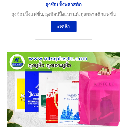
ถุงช้อปปิ้งพลาสติก
ถุงช้อปปิ้งแฟชั่น, ถุงช้อปปิ้งแบรนด์, ถุงพลาสติกแฟชั่น
คลิก