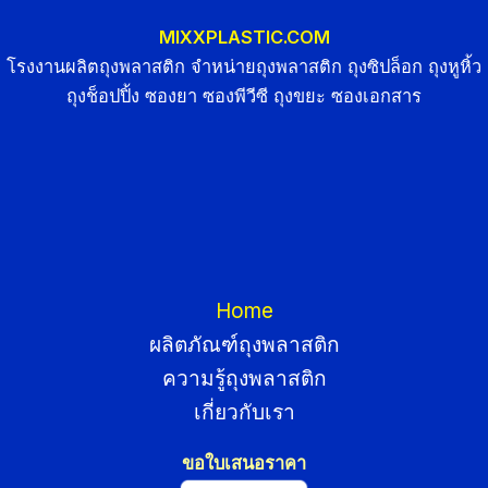
MIXXPLASTIC.COM
โรงงานผลิตถุงพลาสติก จำหน่ายถุงพลาสติก ถุงซิปล็อก ถุงหูหิ้ว
ถุงช็อปปิ้ง ซองยา ซองพีวีซี ถุงขยะ ซองเอกสาร
Home
ผลิตภัณฑ์ถุงพลาสติก
ความรู้ถุงพลาสติก
เกี่ยวกับเรา
ขอใบเสนอราคา