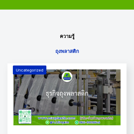
ความรู้
ถุงพลาสติก
Uncategorized