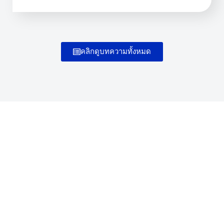
คลิกดูบทความทั้งหมด