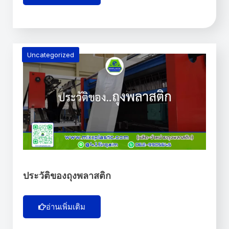
Uncategorized
ประวัติของถุงพลาสติก
อ่านเพิ่มเติม