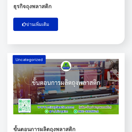
ธุรกิจถุงพลาสติก
อ่านเพิ่มเติม
Uncategorized
ขั้นตอนการผลิตถุงพลาสติก