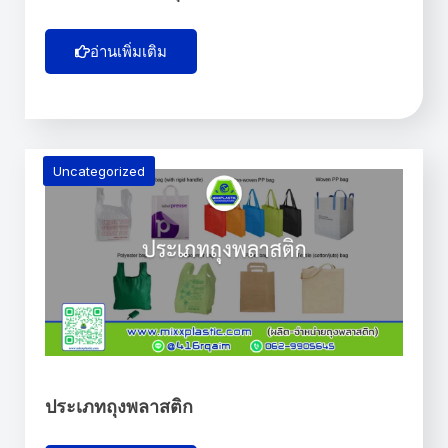
อ่านเพิ่มเติม
Uncategorized
ประเภทถุงพลาสติก