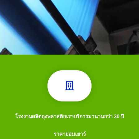
โรงงานผลิตถุงพลาสติกเราบริการมานานกว่า 30 ปี
ราคาย่อมเยาว์