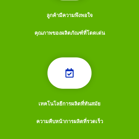
ลูกค้ามีความพึงพอใจ
คุณภาพของผลิตภัณฑ์ที่โดดเด่น
เทคโนโลยีการผลิตที่ทันสมัย
ความคืบหน้าการผลิตที่รวดเร็ว