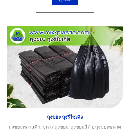
ถุงขยะ ถุงรีไซเคิล
ถุงขยะพลาสติก, ขนาดถุงขยะ, ถุงขยะสีดำ, ถุงขยะขนาด